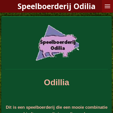
Speelboerderij Odilia
Ga
direct
naar
de
hoofdinhoud
Odillia
Dit is een speelboerderij die een mooie combinatie